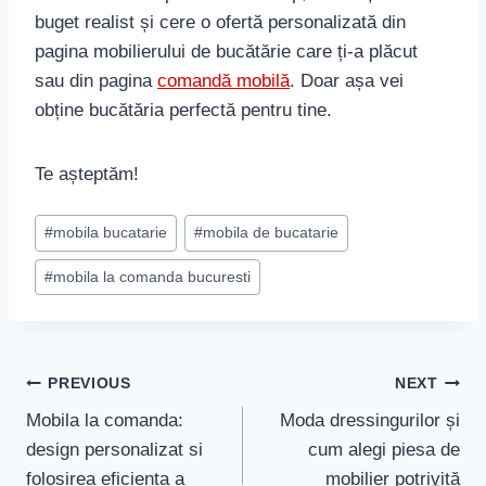
buget realist și cere o ofertă personalizată din
pagina mobilierului de bucătărie care ți-a plăcut
sau din pagina
comandă mobilă
. Doar așa vei
obține bucătăria perfectă pentru tine.
Te așteptăm!
Post
#
mobila bucatarie
#
mobila de bucatarie
Tags:
#
mobila la comanda bucuresti
Navigare
PREVIOUS
NEXT
în
Mobila la comanda:
Moda dressingurilor și
design personalizat si
cum alegi piesa de
articole
folosirea eficienta a
mobilier potrivită