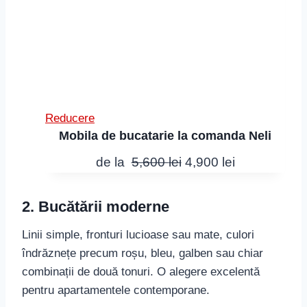
P
Reducere
Mobila de bucatarie la comanda Neli
r
o
P
P
de la
5,600
lei
4,900
lei
d
r
r
u
e
e
2. Bucătării moderne
s
ț
ț
c
Linii simple, fronturi lucioase sau mate, culori
u
u
u
îndrăznețe precum roșu, bleu, galben sau chiar
l
l
r
combinații de două tonuri. O alegere excelentă
e
i
c
pentru apartamentele contemporane.
d
n
u