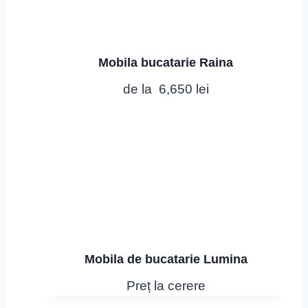
0
l
e
l
i
Mobila bucatarie Raina
e
.
de la
6,650
lei
i
.
Mobila de bucatarie Lumina
Preț la cerere