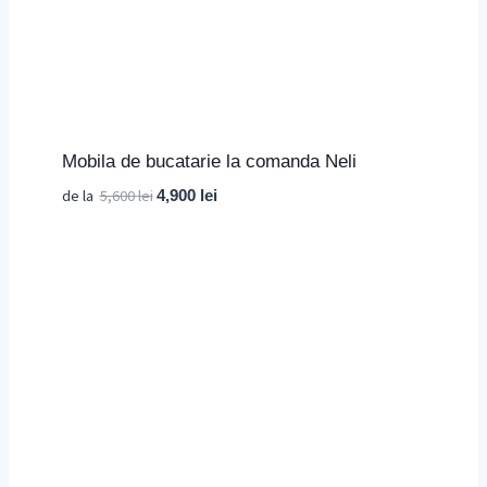
Mobila de bucatarie la comanda Neli
Prețul
Prețul
de la
5,600
lei
4,900
lei
inițial
curent
a
este:
fost:
4,900 lei.
5,600 lei.