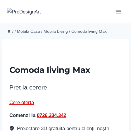
Skip
to
content
/
/
Mobila Casa
/
Mobila Living
/
Comoda living Max
Comoda living Max
Preț la cerere
Cere oferta
Comenzi la
0726.234.342
Proiectare 3D gratuită pentru clienții noștri