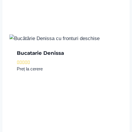
Bucatarie Denissa
Evaluat la
Preț la cerere
5.00
din 5