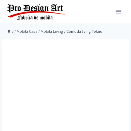
Skip
to
content
/
/
Mobila Casa
/
Mobila Living
/
Comoda living Tekno