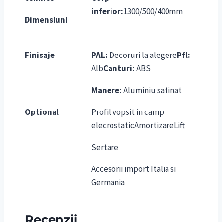
inferior:
1300/500/400mm
Dimensiuni
Finisaje
PAL:
Decoruri la alegere
Pfl:
Alb
Canturi:
ABS
Manere:
Aluminiu satinat
Optional
Profil vopsit in camp
elecrostaticAmortizareLift
Sertare
Accesorii import Italia si
Germania
Recenzii