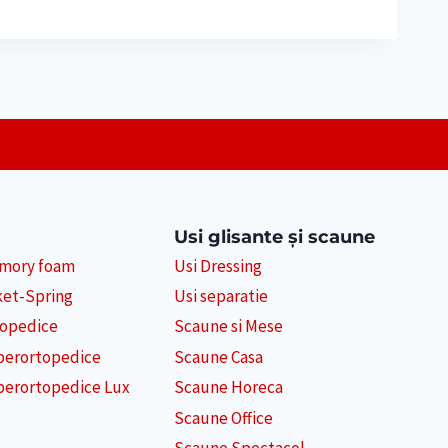
Usi glisante și scaune
emory foam
Usi Dressing
ket-Spring
Usi separatie
topedice
Scaune si Mese
perortopedice
Scaune Casa
perortopedice Lux
Scaune Horeca
Scaune Office
Scaune Spectacol