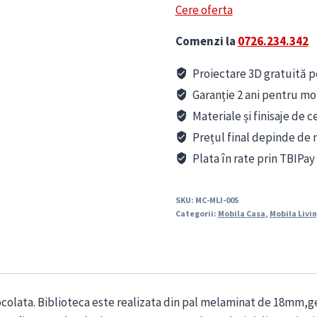
Cere oferta
Comenzi la
0726.234.342
Proiectare 3D gratuită pe
Garanție 2 ani pentru mo
Materiale și finisaje de c
Prețul final depinde de m
Plata în rate prin TBIPay
SKU:
MC-MLI-005
Categorii:
Mobila Casa
,
Mobila Livi
iocolata. Biblioteca este realizata din pal melaminat de 18mm,g