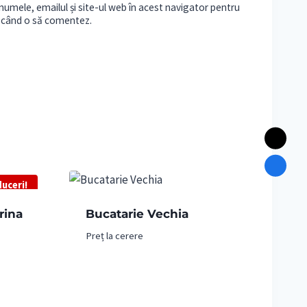
umele, emailul și site-ul web în acest navigator pentru
e când o să comentez.
uceri!
rina
Bucatarie Vechia
Preț la cerere