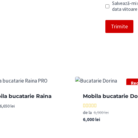
Salvează-mi n
data viitoar
Red
ila bucatarie Raina
Mobila bucatarie Do
6,650
lei
Prețul
de la
6,900
lei
Evaluat la
5.00
Prețul
inițial
6,000
lei
din 5
curent
a
este:
fost: