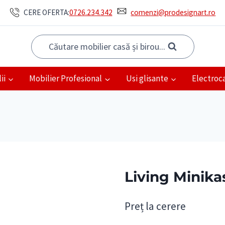
CERE OFERTA:
0726.234.342
comenzi@prodesignart.ro
Căutare mobilier casă și birou...
ii
Mobilier Profesional
Usi glisante
Electroc
Living Minika
Preț la cerere