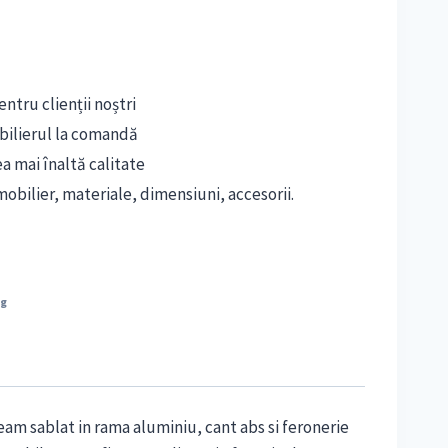
ntru clienții noștri
bilierul la comandă
ea mai înaltă calitate
obilier, materiale, dimensiuni, accesorii.
ng
eam sablat in rama aluminiu, cant abs si feronerie