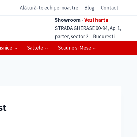
Alătură-te echipei noastre
Blog
Contact
Showroom -
Vezi harta
STRADA GHERASE 90-94, Ap. 1,
parter, sector 2 – Bucuresti
asnice
Saltele
Scaune si Mese
st