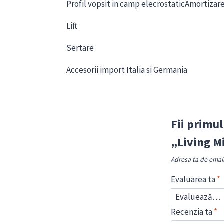
Profil vopsit in camp elecrostaticAmortizar
Lift
Sertare
Accesorii import Italia si Germania
Fii primul
„Living M
Adresa ta de email 
Evaluarea ta
*
Recenzia ta
*