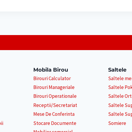
6,000 lei.
6,900 lei.
Mobila Birou
Saltele
Birouri Calculator
Saltele m
Birouri Manageriale
Saltele Po
Birouri Operationale
Saltele Or
Receptii/Secretariat
Saltele Su
Mese De Conferinta
Saltele Su
ii
Stocare Documente
Somiere
Mobilier comercial