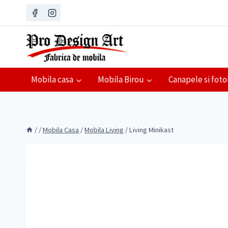
Skip
to
content
Mobila casa
Mobila Birou
Canapele si fotol
/
/
Mobila Casa
/
Mobila Living
/
Living Minikast