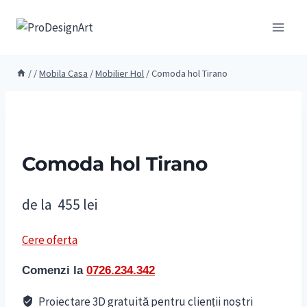
Skip
to
content
/
/
Mobila Casa
/
Mobilier Hol
/
Comoda hol Tirano
Comoda hol Tirano
de la
455
lei
Cere oferta
Comenzi la
0726.234.342
Proiectare 3D gratuită pentru clienții noștri