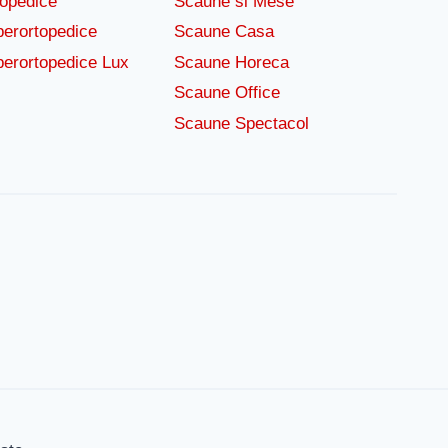
topedice
Scaune si Mese
perortopedice
Scaune Casa
perortopedice Lux
Scaune Horeca
Scaune Office
Scaune Spectacol