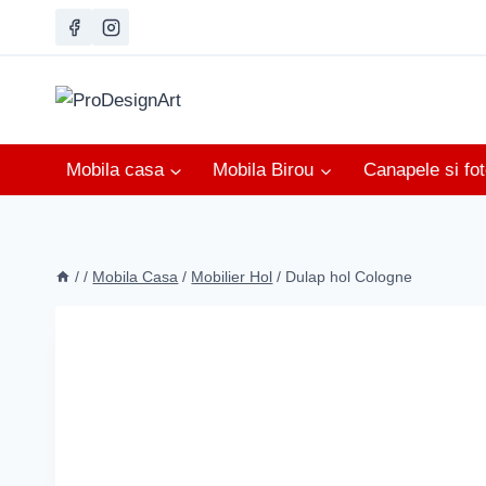
Skip
to
content
Mobila casa
Mobila Birou
Canapele si foto
/
/
Mobila Casa
/
Mobilier Hol
/
Dulap hol Cologne