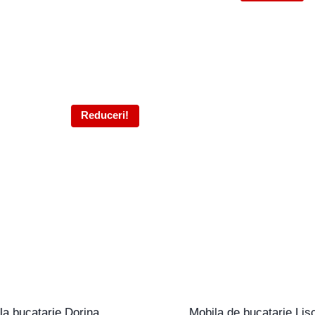
Reduceri!
la bucatarie Dorina
Mobila de bucatarie Lis