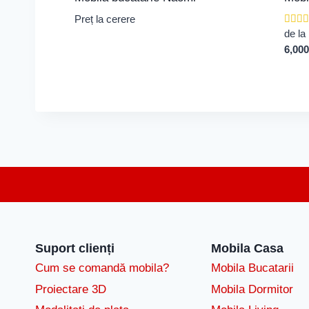
Preț la cerere
Evalua
de l
5.00
6,00
din 5
Suport clienți
Mobila Casa
Cum se comandă mobila?
Mobila Bucatarii
Proiectare 3D
Mobila Dormitor