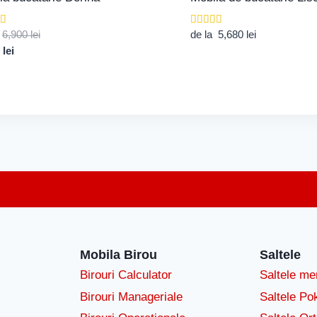
Prețul
t la
Evaluat la
a
6,900
lei
de la
5,680
lei
4.00
Prețul
inițial
0
lei
din 5
curent
a
este:
fost:
6,000 lei.
6,900 lei.
Mobila Birou
Saltele
Birouri Calculator
Saltele m
Birouri Manageriale
Saltele Po