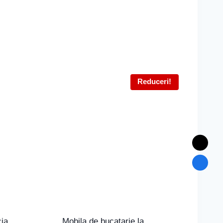
Reduceri!
cia
Mobila de bucatarie la