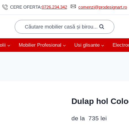
CERE OFERTA:
0726.234.342
comenzi@prodesignart.ro
Căutare mobilier casă și birou...
lii
Mobilier Profesional
Usi glisante
Electro
Dulap hol Col
de la
735
lei