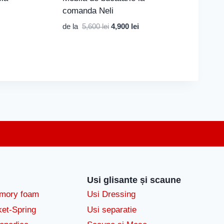
comanda Neli
Prețul
Prețul
de la
5,600
lei
4,900
lei
inițial
curent
a
este:
fost:
4,900 lei.
5,600 lei.
Usi glisante și scaune
emory foam
Usi Dressing
ket-Spring
Usi separatie