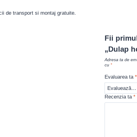
cii de transport si montaj gratuite.
Fii primu
„Dulap h
Adresa ta de emai
cu
*
Evaluarea ta
*
Recenzia ta
*