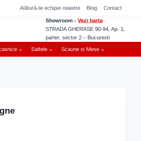
Alătură-te echipei noastre
Blog
Contact
Showroom -
Vezi harta
STRADA GHERASE 90-94, Ap. 1,
parter, sector 2 – Bucuresti
casnice
Saltele
Scaune si Mese
ogne