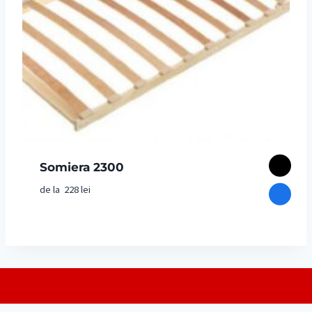
Somiera 2300
de la
228
lei