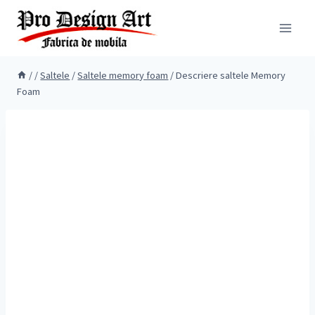
Skip
to
content
/
/
Saltele
/
Saltele memory foam
/
Descriere saltele Memory
Foam