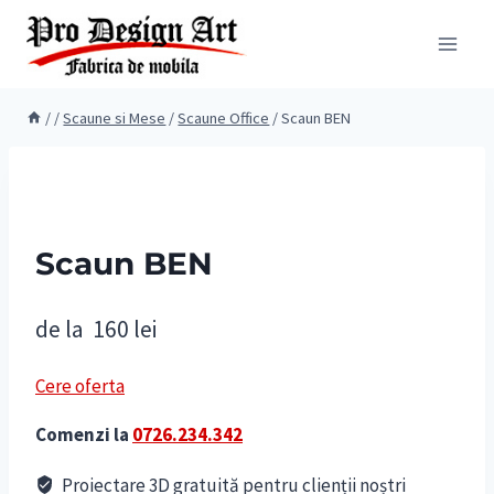
Skip
to
content
/
/
Scaune si Mese
/
Scaune Office
/
Scaun BEN
Scaun BEN
de la
160
lei
Cere oferta
Comenzi la
0726.234.342
Proiectare 3D gratuită pentru clienții noștri