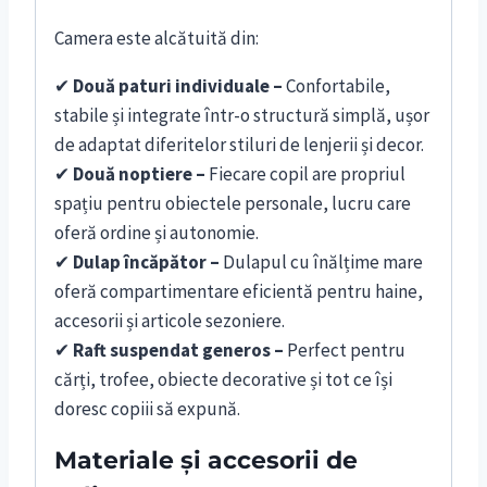
Camera este alcătuită din:
✔
Două paturi individuale –
Confortabile,
stabile și integrate într-o structură simplă, ușor
de adaptat diferitelor stiluri de lenjerii și decor.
✔
Două noptiere –
Fiecare copil are propriul
spațiu pentru obiectele personale, lucru care
oferă ordine și autonomie.
✔
Dulap încăpător –
Dulapul cu înălțime mare
oferă compartimentare eficientă pentru haine,
accesorii și articole sezoniere.
✔
Raft suspendat generos –
Perfect pentru
cărți, trofee, obiecte decorative și tot ce își
doresc copiii să expună.
Materiale și accesorii de