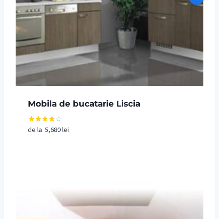
Mobila de bucatarie Liscia
de la
5,680
lei
Evaluat
la
4.00
din 5