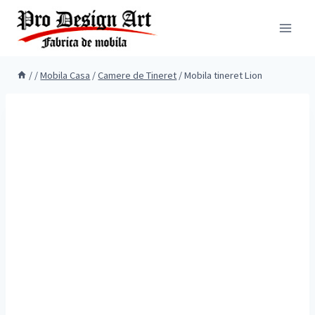
Skip
to
content
/
/
Mobila Casa
/
Camere de Tineret
/
Mobila tineret Lion