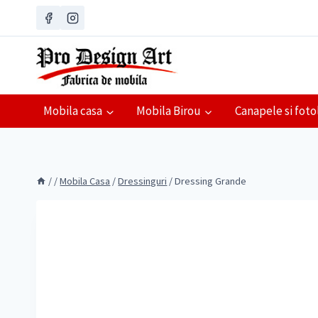
Skip
to
content
Mobila casa
Mobila Birou
Canapele si fotol
/
/
Mobila Casa
/
Dressinguri
/
Dressing Grande