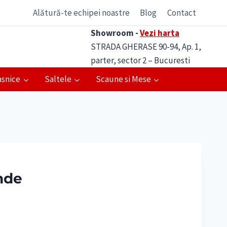
Alătură-te echipei noastre
Blog
Contact
Showroom -
Vezi harta
STRADA GHERASE 90-94, Ap. 1,
parter, sector 2 – Bucuresti
asnice
Saltele
Scaune si Mese
nde