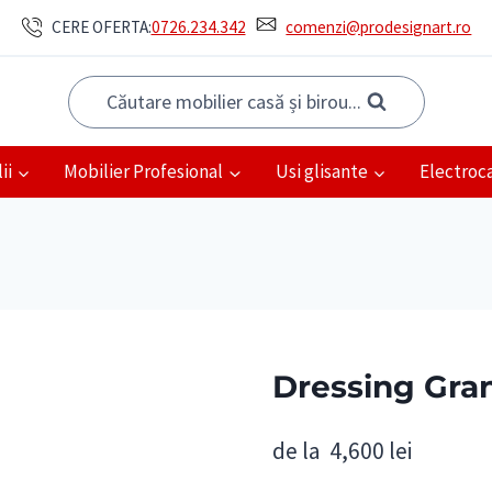
CERE OFERTA:
0726.234.342
comenzi@prodesignart.ro
Căutare mobilier casă și birou...
ii
Mobilier Profesional
Usi glisante
Electroc
Dressing Gra
de la
4,600
lei