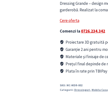
Dressing Grande – design 
garderobă. Realizat la comand
Cere oferta
Comenzi la
0726.234.342
Proiectare 3D gratuită pe
Garanție 2 ani pentru mo
Materiale și finisaje de c
Prețul final depinde de m
Plata în rate prin TBIPay
SKU:
MC-MDR-002
Categorii:
Dressinguri
,
Mobila Casa