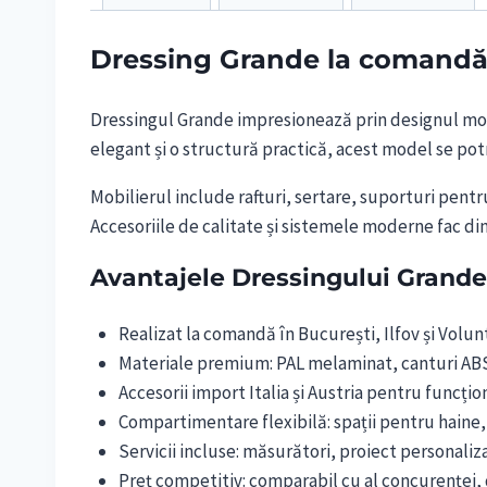
Dressing Grande la comandă – 
Dressingul Grande impresionează prin designul mode
elegant și o structură practică, acest model se potri
Mobilierul include rafturi, sertare, suporturi pentr
Accesoriile de calitate și sistemele moderne fac d
Avantajele Dressingului Grande
Realizat la comandă în București, Ilfov și Volunt
Materiale premium: PAL melaminat, canturi ABS 
Accesorii import Italia și Austria pentru funcțion
Compartimentare flexibilă: spații pentru haine, p
Servicii incluse: măsurători, proiect personaliza
Preț competitiv: comparabil cu al concurenței, 