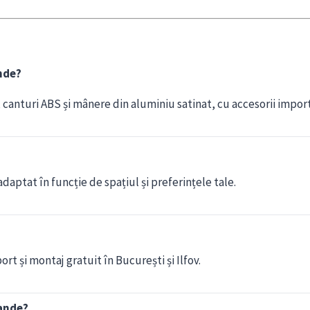
nde?
anturi ABS și mânere din aluminiu satinat, cu accesorii import I
daptat în funcție de spațiul și preferințele tale.
rt și montaj gratuit în București și Ilfov.
rande?