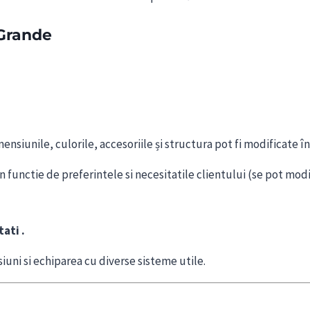
Grande
siunile, culorile, accesoriile și structura pot fi modificate în
 functie de preferintele si necesitatile clientului (se pot modi
ati .
iuni si echiparea cu diverse sisteme utile.