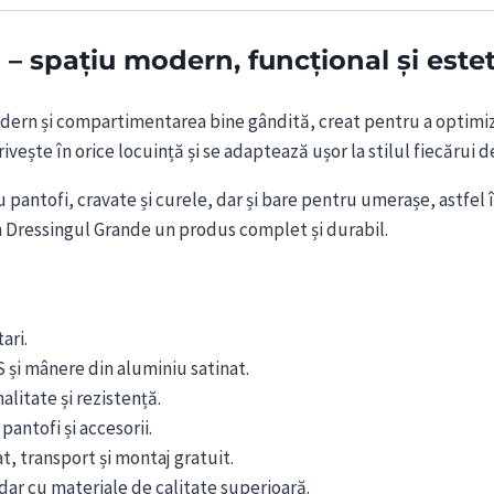
spațiu modern, funcțional și estetic
rn și compartimentarea bine gândită, creat pentru a optimiza c
vește în orice locuință și se adaptează ușor la stilul fiecărui de
u pantofi, cravate și curele, dar și bare pentru umerașe, astfel î
in Dressingul Grande un produs complet și durabil.
ari.
și mânere din aluminiu satinat.
alitate și rezistență.
antofi și accesorii.
t, transport și montaj gratuit.
dar cu materiale de calitate superioară.