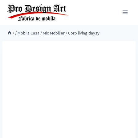
Skip
to
content
/
/
Mobila Casa
/
Mic Mobilier
/
Corp living daysy