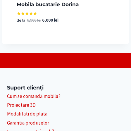
Mobila bucatarie Dorina
Prețul
Prețul
de la
6,900
lei
6,000
lei
Evaluat la
5.00
inițial
curent
din 5
a
este:
fost:
6,000 lei.
6,900 lei.
Suport clienți
Cum se comandă mobila?
Proiectare 3D
Modalitati de plata
Garantia produselor