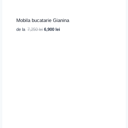
Mobila bucatarie Gianina
Prețul
Prețul
de la
7,250
lei
6,900
lei
inițial
curent
a
este:
fost:
6,900 lei.
7,250 lei.