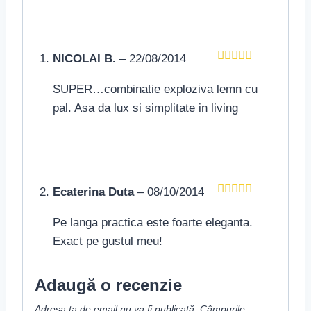
NICOLAI B.
–
22/08/2014
Evaluat la
5
din 5
SUPER…combinatie exploziva lemn cu
pal. Asa da lux si simplitate in living
Ecaterina Duta
–
08/10/2014
Evaluat la
5
din 5
Pe langa practica este foarte eleganta.
Exact pe gustul meu!
Adaugă o recenzie
Adresa ta de email nu va fi publicată.
Câmpurile