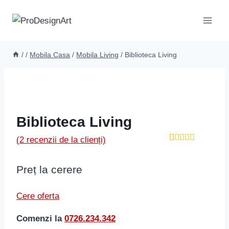
Skip
to
content
/
/
Mobila Casa
/
Mobila Living
/
Biblioteca Living
Biblioteca Living
(
2
recenzii de la clienți)
Evaluat la
2
5.00
din 5
pe baza a
Preț la cerere
evaluări de
la clienți
Cere oferta
Comenzi la
0726.234.342