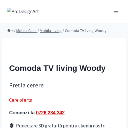
Skip
to
content
/
/
Mobila Casa
/
Mobila Living
/
Comoda TV living Woody
Comoda TV living Woody
Preț la cerere
Cere oferta
Comenzi la
0726.234.342
Proiectare 3D gratuită pentru clienții noștri