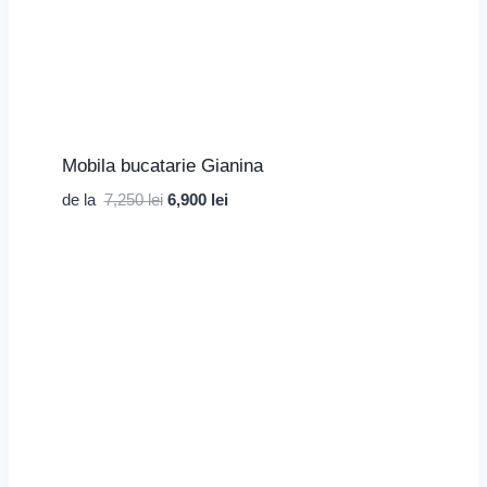
Mobila bucatarie Gianina
Prețul
Prețul
de la
7,250
lei
6,900
lei
inițial
curent
a
este:
fost:
6,900 lei.
7,250 lei.