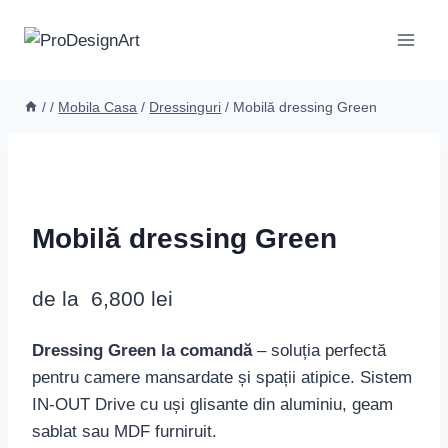
Skip
to
content
/
/
Mobila Casa
/
Dressinguri
/
Mobilă dressing Green
Mobilă dressing Green
de la
6,800
lei
Dressing Green la comandă
– soluția perfectă
pentru camere mansardate și spații atipice. Sistem
IN-OUT Drive cu uși glisante din aluminiu, geam
sablat sau MDF furniruit.