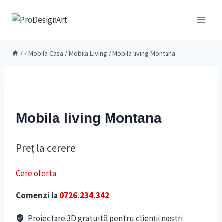
Skip
to
content
/
/
Mobila Casa
/
Mobila Living
/
Mobila living Montana
Mobila living Montana
Preț la cerere
Cere oferta
Comenzi la
0726.234.342
Proiectare 3D gratuită pentru clienții noștri