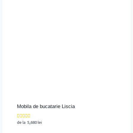
Mobila de bucatarie Liscia
de la
5,680
lei
Evaluat la
4.00
din 5