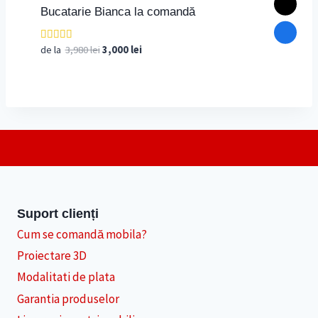
Bucatarie Bianca la comandă
Prețul
Prețul
de la
3,980
lei
3,000
lei
Evaluat la
4.00
inițial
curent
din 5
a
este:
fost:
3,000 lei.
3,980 lei.
Suport clienți
Cum se comandă mobila?
Proiectare 3D
Modalitati de plata
Garantia produselor