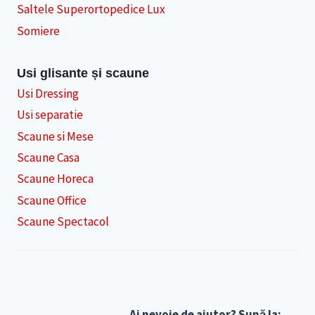
Saltele Superortopedice Lux
Somiere
Usi glisante și scaune
Usi Dressing
Usi separatie
Scaune si Mese
Scaune Casa
Scaune Horeca
Scaune Office
Scaune Spectacol
Ai nevoie de ajutor? Sună la: